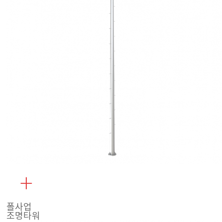
폴사업
조명타워