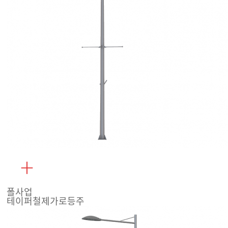
폴사업
테이퍼철제가로등주