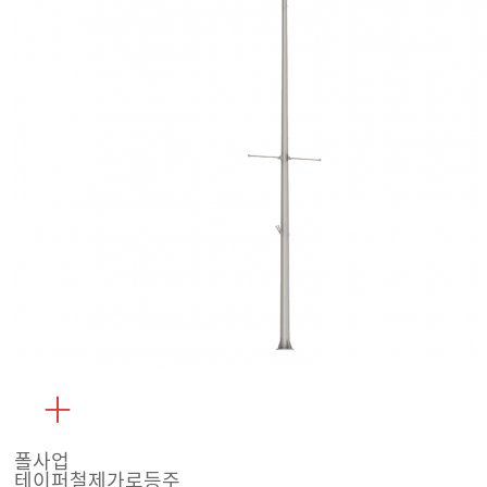
폴사업
테이퍼철제가로등주