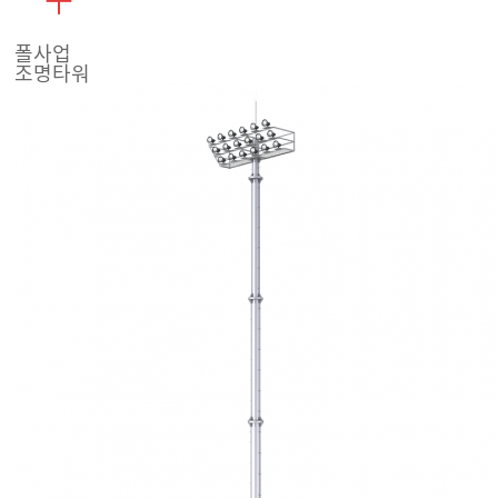
폴사업
조명타워