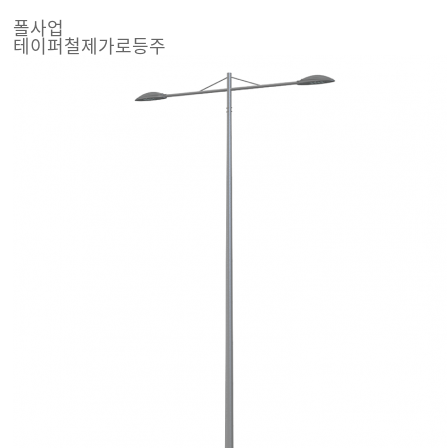
폴사업
테이퍼철제가로등주