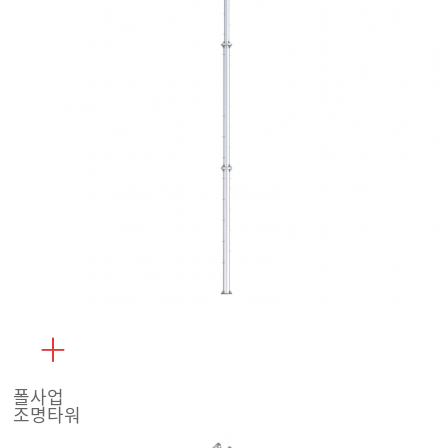
폴사업
조명타워