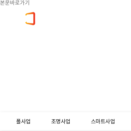
본문바로가기
사소개
사업소개
카다로그
고객
ENG
폴사업
조명사업
스마트사업