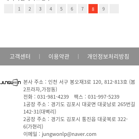
1
2
3
4
5
6
7
9
8
고객센터
ㅣ
이용약관
ㅣ
개인정보처리방침
본사 주소 : 인천 서구 봉오재3로 120, 812-813호 (봄
2프라자,가정동)
전화 : 031-981-4239
팩스 : 031-997-5239
1공장 주소 : 경기도 김포시 대곶면 대곶남로 265번길
142-31(대벽리)
2공장 주소 : 경기도 김포시 통진읍 대곶북로 322-
6(가현리)
이메일 : jungwonlp@naver.com