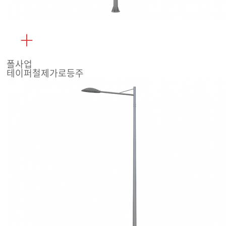
폴사업
테이퍼철제가로등주