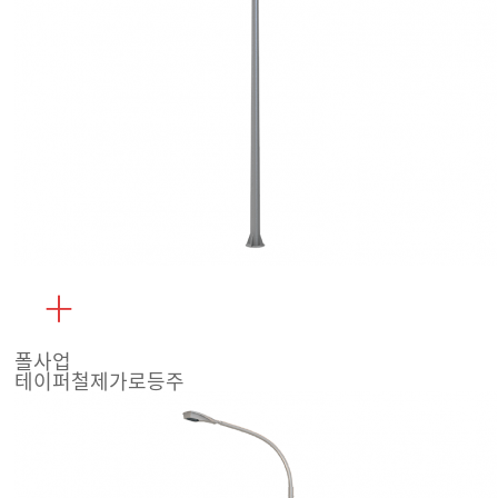
폴사업
테이퍼철제가로등주