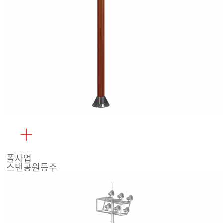
폴사업
스탠공원등주