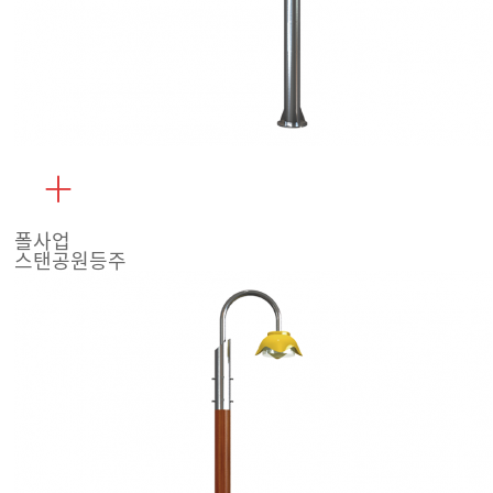
폴사업
스탠공원등주