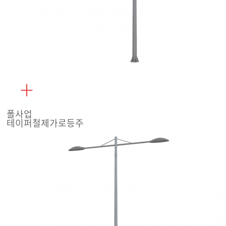
폴사업
테이퍼철제가로등주