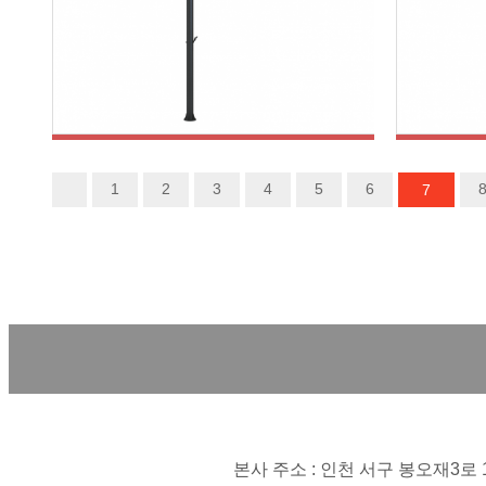
맨끝
1
2
3
4
5
6
7
스탠가로등주
본사 주소 : 인천 서구 봉오재3로 1