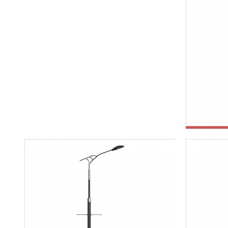
철제공원등주
스탠가로등주