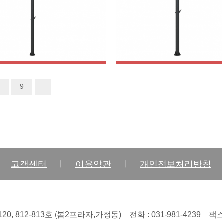
8
9
스탠가로등주
스탠가로등주
고객센터
ㅣ
이용약관
ㅣ
개인정보처리방침
20, 812-813호 (봄2프라자,가정동)
전화 : 031-981-4239
팩스 