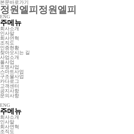
본문바로가기
정원엘피
정원엘피
ENG
주메뉴
회사소개
인사말
회사연혁
조직도
인증현황
찾아오시는 길
사업소개
폴사업
조명사업
스마트사업
구조물사업
카다로그
고객센터
공지사항
문의사항
ENG
주메뉴
회사소개
인사말
회사연혁
조직도