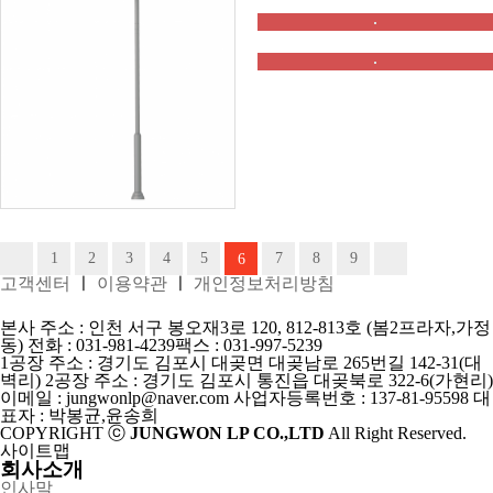
철제가로등주
철제가로등주
철제공원등주
철제공원등주
철제공원등주
1
2
3
4
5
7
8
9
6
고객센터
ㅣ
이용약관
ㅣ
개인정보처리방침
철제공원등주
본사 주소 : 인천 서구 봉오재3로 120, 812-813호 (봄2프라자,가정
동)
전화 : 031-981-4239
팩스 : 031-997-5239
1공장 주소 : 경기도 김포시 대곶면 대곶남로 265번길 142-31(대
벽리)
2공장 주소 : 경기도 김포시 통진읍 대곶북로 322-6(가현리)
이메일 : jungwonlp@naver.com
사업자등록번호 : 137-81-95598
대
표자 : 박봉균,윤송희
COPYRIGHT ⓒ
JUNGWON LP CO.,LTD
All Right Reserved.
사이트맵
회사소개
인사말